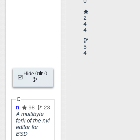
0
2
4
4
5
4
Hide 0
0
C
nvi2
98
23
A multibyte
fork of the nvi
editor for
BSD