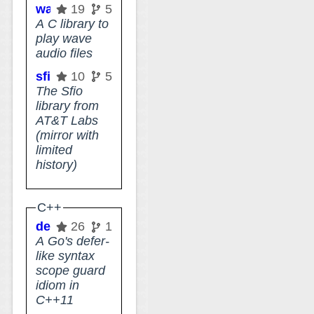
wavplay
19
5
A C library to
play wave
audio files
sfio
10
5
The Sfio
library from
AT&T Labs
(mirror with
limited
history)
C++
deferxx
26
1
A Go's defer-
like syntax
scope guard
idiom in
C++11