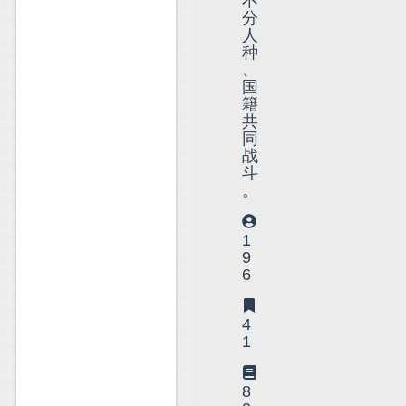
不
分
人
种
、
国
籍
共
同
战
斗
。
1
9
6
4
1
8