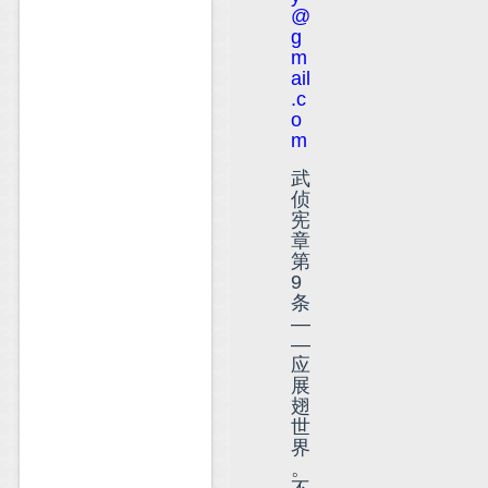
@
g
m
ail
.c
o
m
武
侦
宪
章
第
9
条
—
—
应
展
翅
世
界
。